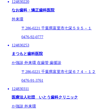
124830220
なお歯科・矯正歯科医院
外来環
〒286-0221
千葉県富里市七栄５９５－１
0476-92-0777
124830253
まつもと歯科医院
か強診
外来環
在歯管
歯援診
〒286-0221
千葉県富里市七栄６７４－１２
0476-91-3761
124830311
医療法人社団 いとう歯科クリニック
か強診
外来環