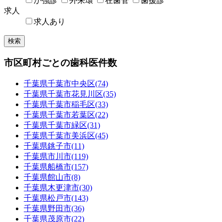
か強診
外来環
在歯管
歯援診
求人
求人あり
検索
市区町村ごとの歯科医件数
千葉県
千葉市中央区
(74)
千葉県
千葉市花見川区
(35)
千葉県
千葉市稲毛区
(33)
千葉県
千葉市若葉区
(22)
千葉県
千葉市緑区
(31)
千葉県
千葉市美浜区
(45)
千葉県
銚子市
(11)
千葉県
市川市
(119)
千葉県
船橋市
(157)
千葉県
館山市
(8)
千葉県
木更津市
(30)
千葉県
松戸市
(143)
千葉県
野田市
(36)
千葉県
茂原市
(22)