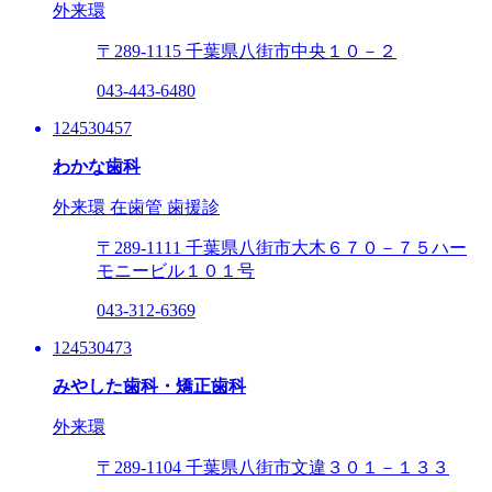
外来環
〒289-1115
千葉県八街市中央１０－２
043-443-6480
124530457
わかな歯科
外来環
在歯管
歯援診
〒289-1111
千葉県八街市大木６７０－７５ハー
モニービル１０１号
043-312-6369
124530473
みやした歯科・矯正歯科
外来環
〒289-1104
千葉県八街市文違３０１－１３３