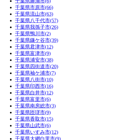
千葉県
勝浦市
(6)
千葉県
市原市
(66)
千葉県
流山市
(63)
千葉県
八千代市
(57)
千葉県
我孫子市
(26)
千葉県
鴨川市
(2)
千葉県
鎌ケ谷市
(39)
千葉県
君津市
(12)
千葉県
富津市
(9)
千葉県
浦安市
(38)
千葉県
四街道市
(20)
千葉県
袖ケ浦市
(7)
千葉県
八街市
(10)
千葉県
印西市
(16)
千葉県
白井市
(12)
千葉県
富里市
(6)
千葉県
南房総市
(3)
千葉県
匝瑳市
(9)
千葉県
香取市
(15)
千葉県
山武市
(6)
千葉県
いすみ市
(12)
千葉県
大網白里市
(9)