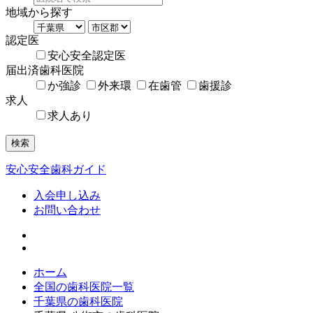
地域から探す
認定医
安心安全認定医
届出済歯科医院
か強診
外来環
在歯管
歯援診
求人
求人あり
検索
安心安全歯科ガイド
入会申し込み
お問い合わせ
ホーム
全国の歯科医院一覧
千葉県の歯科医院