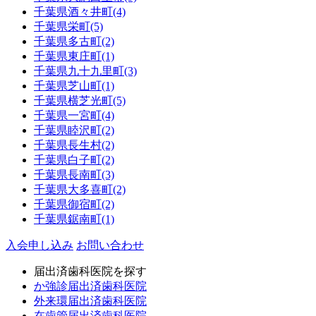
千葉県
酒々井町
(4)
千葉県
栄町
(5)
千葉県
多古町
(2)
千葉県
東庄町
(1)
千葉県
九十九里町
(3)
千葉県
芝山町
(1)
千葉県
横芝光町
(5)
千葉県
一宮町
(4)
千葉県
睦沢町
(2)
千葉県
長生村
(2)
千葉県
白子町
(2)
千葉県
長南町
(3)
千葉県
大多喜町
(2)
千葉県
御宿町
(2)
千葉県
鋸南町
(1)
入会申し込み
お問い合わせ
届出済歯科医院を探す
か強診届出済歯科医院
外来環届出済歯科医院
在歯管届出済歯科医院