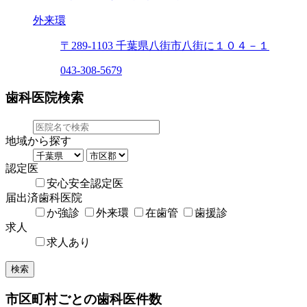
外来環
〒289-1103
千葉県八街市八街に１０４－１
043-308-5679
歯科医院検索
地域から探す
認定医
安心安全認定医
届出済歯科医院
か強診
外来環
在歯管
歯援診
求人
求人あり
検索
市区町村ごとの歯科医件数