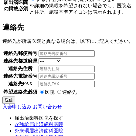
届出済医院
※詳細の掲載を希望されない場合でも、医院名
の掲載
必須
と住所、施設基準アイコンは表示されます。
連絡先
連絡先が所属医院と異なる場合は、以下にご記入ください。
連絡先郵便番号
連絡先都道府県
連絡先住所
連絡先電話番号
連絡先FAX
希望連絡先
必須
医院
連絡先
送信
入会申し込み
お問い合わせ
届出済歯科医院を探す
か強診届出済歯科医院
外来環届出済歯科医院