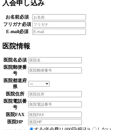
入会申し込み
お名前
必須
フリガナ
必須
E-mail
必須
医院情報
医院名
必須
医院郵便番
号
医院都道府
県
医院住所
医院電話番
号
医院FAX
医院HP
する(年会費11,000円(税込))
しない